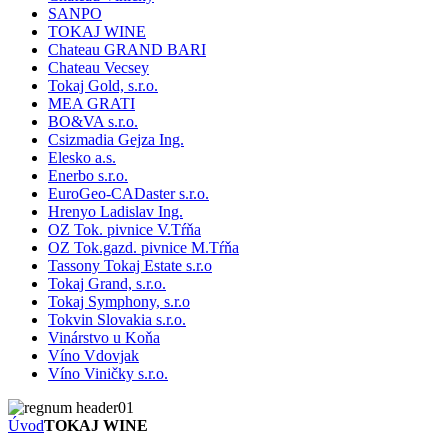
SANPO
TOKAJ WINE
Chateau GRAND BARI
Chateau Vecsey
Tokaj Gold, s.r.o.
MEA GRATI
BO&VA s.r.o.
Csizmadia Gejza Ing.
Elesko a.s.
Enerbo s.r.o.
EuroGeo-CADaster s.r.o.
Hrenyo Ladislav Ing.
OZ Tok. pivnice V.Tŕňa
OZ Tok.gazd. pivnice M.Tŕňa
Tassony Tokaj Estate s.r.o
Tokaj Grand, s.r.o.
Tokaj Symphony, s.r.o
Tokvin Slovakia s.r.o.
Vinárstvo u Koňa
Víno Vdovjak
Víno Viničky s.r.o.
Úvod
TOKAJ WINE