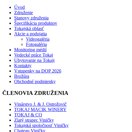
Úvod
Združenie
Stanovy združenia
Špecifikácia produktov
Tokajská oblasť
Akcie a podujatia
Videogaléria
Fotogaléria
Monitoring médií
Vedecké práce Tokaj
Ubytovanie na Tokaji
Kontakty
Vstupenky na DOP 2026
Brožúra
Obchodné podmienky
ČLENOVIA ZDRUŽENIA
Vinárstvo J. & J. Ostrožovič
TOKAJ MACIK WINERY
TOKAJ & CO
Zlatý strapec Viničky
Tokajská spoločnosť Viničky
Chateau Viničky