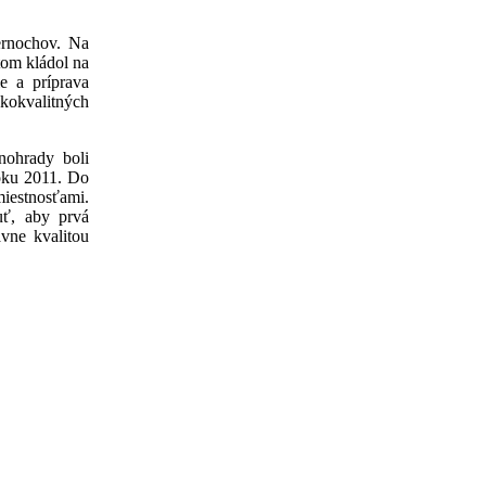
Černochov. Na
tom kládol na
ie a príprava
okvalitných
nohrady boli
roku 2011. Do
iestnosťami.
uť, aby prvá
vne kvalitou