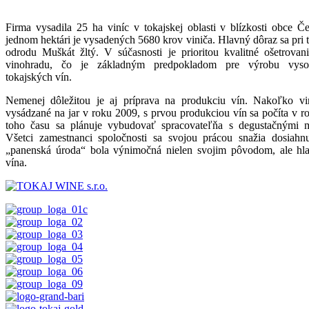
Firma vysadila 25 ha viníc v tokajskej oblasti v blízkosti obce 
jednom hektári je vysadených 5680 krov viniča. Hlavný dôraz sa pri 
odrodu Muškát žltý. V súčasnosti je prioritou kvalitné ošetrovan
vinohradu, čo je základným predpokladom pre výrobu vysok
tokajských vín.
Nemenej dôležitou je aj príprava na produkciu vín. Nakoľko vi
vysádzané na jar v roku 2009, s prvou produkciou vín sa počíta v 
toho času sa plánuje vybudovať spracovateľňa s degustačnými m
Všetci zamestnanci spoločnosti sa svojou prácou snažia dosiahn
„panenská úroda“ bola výnimočná nielen svojim pôvodom, ale hla
vína.