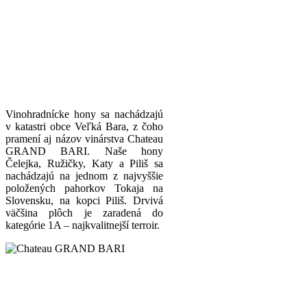
Vinohradnícke hony sa nachádzajú
v katastri obce Veľká Bara, z čoho
pramení aj názov vinárstva Chateau
GRAND BARI. Naše hony
Čelejka, Ružičky, Katy a Piliš sa
nachádzajú na jednom z najvyššie
položených pahorkov Tokaja na
Slovensku, na kopci Piliš. Drvivá
väčšina plôch je zaradená do
kategórie 1A – najkvalitnejší terroir.