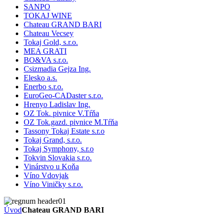
SANPO
TOKAJ WINE
Chateau GRAND BARI
Chateau Vecsey
Tokaj Gold, s.r.o.
MEA GRATI
BO&VA s.r.o.
Csizmadia Gejza Ing.
Elesko a.s.
Enerbo s.r.o.
EuroGeo-CADaster s.r.o.
Hrenyo Ladislav Ing.
OZ Tok. pivnice V.Tŕňa
OZ Tok.gazd. pivnice M.Tŕňa
Tassony Tokaj Estate s.r.o
Tokaj Grand, s.r.o.
Tokaj Symphony, s.r.o
Tokvin Slovakia s.r.o.
Vinárstvo u Koňa
Víno Vdovjak
Víno Viničky s.r.o.
Úvod
Chateau GRAND BARI