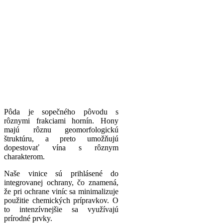
Pôda je sopečného pôvodu s
rôznymi frakciami hornín. Hony
majú rôznu geomorfologickú
štruktúru, a preto umožňujú
dopestovať vína s rôznym
charakterom.
Naše vinice sú prihlásené do
integrovanej ochrany, čo znamená,
že pri ochrane viníc sa minimalizuje
použitie chemických prípravkov. O
to intenzívnejšie sa využívajú
prírodné prvky.