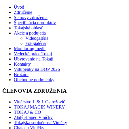
Úvod
Združenie
Stanovy združenia
Špecifikácia produktov
Tokajská oblasť
Akcie a podujatia
Videogaléria
Fotogaléria
Monitoring médií
Vedecké práce Tokaj
Ubytovanie na Tokaji
Kontakty
Vstupenky na DOP 2026
Brožúra
Obchodné podmienky
ČLENOVIA ZDRUŽENIA
Vinárstvo J. & J. Ostrožovič
TOKAJ MACIK WINERY
TOKAJ & CO
Zlatý strapec Viničky
Tokajská spoločnosť Viničky
Chateau Viničky