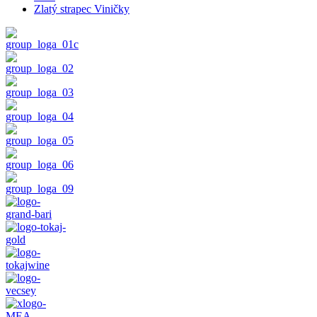
Zlatý strapec Viničky