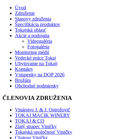
Úvod
Združenie
Stanovy združenia
Špecifikácia produktov
Tokajská oblasť
Akcie a podujatia
Videogaléria
Fotogaléria
Monitoring médií
Vedecké práce Tokaj
Ubytovanie na Tokaji
Kontakty
Vstupenky na DOP 2026
Brožúra
Obchodné podmienky
ČLENOVIA ZDRUŽENIA
Vinárstvo J. & J. Ostrožovič
TOKAJ MACIK WINERY
TOKAJ & CO
Zlatý strapec Viničky
Tokajská spoločnosť Viničky
Chateau Viničky