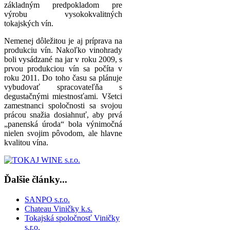
základným predpokladom pre
výrobu vysokokvalitných
tokajských vín.
Nemenej dôležitou je aj príprava na
produkciu vín. Nakoľko vinohrady
boli vysádzané na jar v roku 2009, s
prvou produkciou vín sa počíta v
roku 2011. Do toho času sa plánuje
vybudovať spracovateľňa s
degustačnými miestnosťami. Všetci
zamestnanci spoločnosti sa svojou
prácou snažia dosiahnuť, aby prvá
„panenská úroda“ bola výnimočná
nielen svojim pôvodom, ale hlavne
kvalitou vína.
Ďalšie články...
SANPO s.r.o.
Chateau Viničky k.s.
Tokajská spoločnosť Viničky
s.r.o.