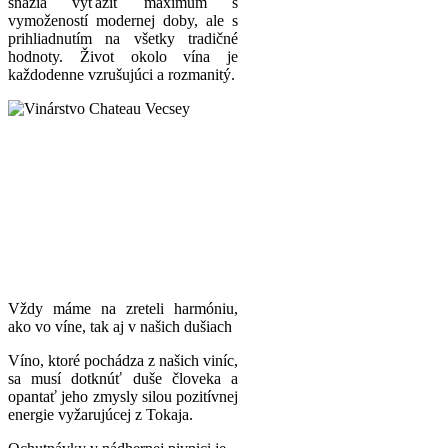
snažia vyťažiť maximum s
vymožeností modernej doby, ale s
prihliadnutím na všetky tradičné
hodnoty. Život okolo vína je
každodenne vzrušujúci a rozmanitý.
Vždy máme na zreteli harmóniu,
ako vo víne, tak aj v našich dušiach
Víno, ktoré pochádza z našich viníc,
sa musí dotknúť duše človeka a
opantať jeho zmysly silou pozitívnej
energie vyžarujúcej z Tokaja.