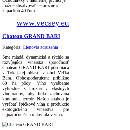
Ochutnávky v nádhernej pivnici je
možné absolvovať celoročne s
kapacitou 40 ľudí.
www.vecsey.eu
Chateau GRAND BARI
Kategória:
Členovia združenia
Sme mladá, dynamická a rýchlo sa
rozvíjajúca vinárska spoločnosť
Chateau GRAND BARI pôsobiaca
v Tokajskej oblasti v obci Veľká
Bara. Obhospodarujeme približne
60 ha pôdy. Víno vyrábame
výhradne z hrozna z vlastných
vinohradov, aby bola zachovaná
kontinuita terroir. Našou snahou je
vyrábať špičkové vína z produkcie
ekologického vinárstva pre
najnáročnejších milovníkov vína.