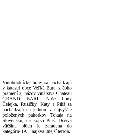
Vinohradnícke hony sa nachádzajú
v katastri obce Veľká Bara, z čoho
pramení aj názov vinárstva Chateau
GRAND BARI. Naše hony
Čelejka, Ružičky, Katy a Piliš sa
nachádzajú na jednom z najvyššie
položených pahorkov Tokaja na
Slovensku, na kopci Piliš. Drvivá
väčšina plôch je zaradená do
kategórie 1A – najkvalitnejší terroir.