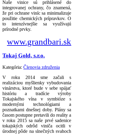
Naše vinice sú prihlásené do
integrovanej ochrany, čo znamená,
že pri ochrane viníc sa minimalizuje
použitie chemických prípravkov. O
to intenzívnejšie sa využívajú
prírodné prvky.
www.grandbari.sk
Tokaj Gold, s.r.o.
Kategória:
Členovia združenia
V roku 2014 sme začali s
realizáciou myšlienky vybudovania
vinárstva, ktoré bude v sebe spájať
históriu a tradície výroby
Tokajského vína v symbióze s
modernými technológiami a
poznatkami dnešnej doby. Plány sa
časom postupne pretavili do reality a
v roku 2015 sa naše prvé sadenice
tokajských odrôd viniča ocitli v
úrodnej pôde na slnečných svahoch