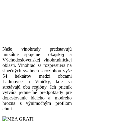
Naše vinohrady predstavujú
unikátne spojenie Tokajskej a
Východoslovenskej vinohradníckej
oblasti. Vinohrad sa rozprestiera na
slnečných svahoch s rozlohou vyše
54 hektárov medzi obcami
Ladmovce a Viničky, kde sa
stretávajú oba regióny. Ich prienik
vytvára jedinečné predpoklady pre
dopestovanie bieleho aj modrého
hrozna s výnimočným profilom
chuti.