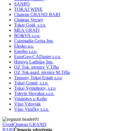
SANPO
TOKAJ WINE
Chateau GRAND BARI
Chateau Vecsey
Tokaj Gold, s.r.o.
MEA GRATI
BO&VA s.r.o.
Csizmadia Gejza Ing.
Elesko a.s.
Enerbo s.r.o.
EuroGeo-CADaster s.r.o.
Hrenyo Ladislav Ing.
OZ Tok. pivnice V.Tŕňa
OZ Tok.gazd. pivnice M.Tŕňa
Tassony Tokaj Estate s.r.o
Tokaj Grand, s.r.o.
Tokaj Symphony, s.r.o
Tokvin Slovakia s.r.o.
Vinárstvo u Koňa
Víno Vdovjak
Víno Viničky s.r.o.
Úvod
Chateau GRAND
BARI
Členovia združenia