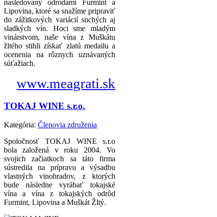
nasledovaný odrodami Furmint a
Lipovina, ktoré sa snažíme pripraviť
do zážitkových variácií suchých aj
sladkých vín. Hoci sme mladým
vinárstvom, naše vína z Muškátu
žltého stihli získať zlatú medailu a
ocenenia na rôznych uznávaných
súťažiach.
www.meagrati.sk
TOKAJ WINE s.r.o.
Kategória:
Členovia združenia
Spoločnosť TOKAJ WINE s.r.o
bola založená v roku 2004. Vo
svojich začiatkoch sa táto firma
sústredila na prípravu a výsadbu
vlastných vinohradov, z ktorých
bude následne vyrábať tokajské
vína a vína z tokajských odrôd
Furmint, Lipovina a Muškát Žltý.