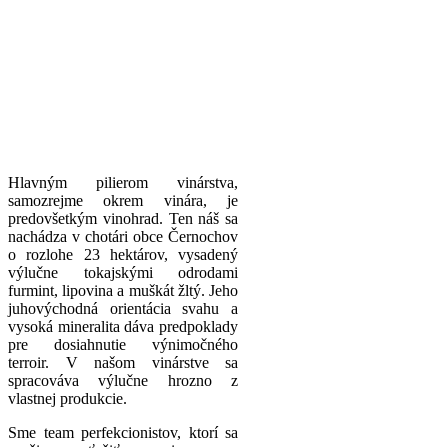
Hlavným pilierom vinárstva,
samozrejme okrem vinára, je
predovšetkým vinohrad. Ten náš sa
nachádza v chotári obce Černochov
o rozlohe 23 hektárov, vysadený
výlučne tokajskými odrodami
furmint, lipovina a muškát žltý. Jeho
juhovýchodná orientácia svahu a
vysoká mineralita dáva predpoklady
pre dosiahnutie výnimočného
terroir. V našom vinárstve sa
spracováva výlučne hrozno z
vlastnej produkcie.
Sme team perfekcionistov, ktorí sa