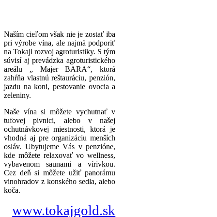
Naším cieľom však nie je zostať iba
pri výrobe vína, ale najmä podporiť
na Tokaji rozvoj agroturistiky. S tým
súvisí aj prevádzka agroturistického
areálu „ Majer BARA“, ktorá
zahŕňa vlastnú reštauráciu, penzión,
jazdu na koni, pestovanie ovocia a
zeleniny.
Naše vína si môžete vychutnať v
tufovej pivnici, alebo v našej
ochutnávkovej miestnosti, ktorá je
vhodná aj pre organizáciu menších
osláv. Ubytujeme Vás v penzióne,
kde môžete relaxovať vo wellness,
vybavenom saunami a vírivkou.
Cez deň si môžete užiť panorámu
vinohradov z konského sedla, alebo
koča.
www.tokajgold.sk