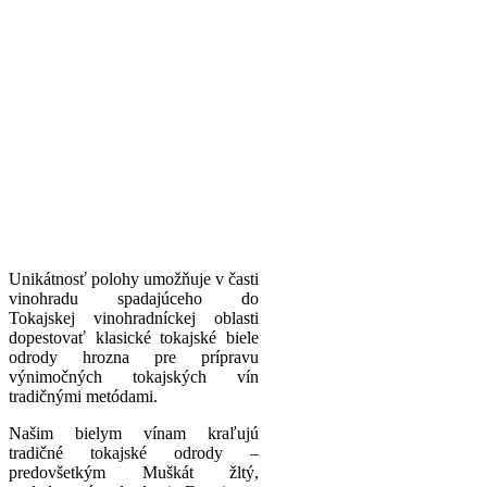
Unikátnosť polohy umožňuje v časti
vinohradu spadajúceho do
Tokajskej vinohradníckej oblasti
dopestovať klasické tokajské biele
odrody hrozna pre prípravu
výnimočných tokajských vín
tradičnými metódami.
Našim bielym vínam kraľujú
tradičné tokajské odrody –
predovšetkým Muškát žltý,