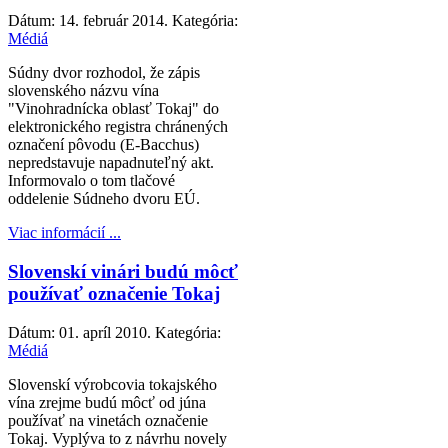
Dátum:
14. február 2014
. Kategória:
Médiá
Súdny dvor rozhodol, že zápis
slovenského názvu vína
"Vinohradnícka oblasť Tokaj" do
elektronického registra chránených
označení pôvodu (E-Bacchus)
nepredstavuje napadnuteľný akt.
Informovalo o tom tlačové
oddelenie Súdneho dvoru EÚ.
Viac informácií ...
Slovenskí vinári budú môcť
používať označenie Tokaj
Dátum:
01. apríl 2010
. Kategória:
Médiá
Slovenskí výrobcovia tokajského
vína zrejme budú môcť od júna
používať na vinetách označenie
Tokaj. Vyplýva to z návrhu novely