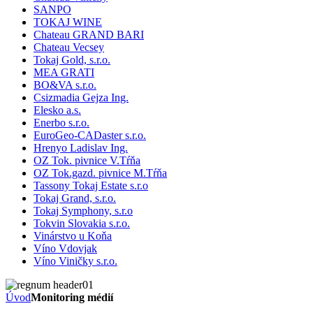
SANPO
TOKAJ WINE
Chateau GRAND BARI
Chateau Vecsey
Tokaj Gold, s.r.o.
MEA GRATI
BO&VA s.r.o.
Csizmadia Gejza Ing.
Elesko a.s.
Enerbo s.r.o.
EuroGeo-CADaster s.r.o.
Hrenyo Ladislav Ing.
OZ Tok. pivnice V.Tŕňa
OZ Tok.gazd. pivnice M.Tŕňa
Tassony Tokaj Estate s.r.o
Tokaj Grand, s.r.o.
Tokaj Symphony, s.r.o
Tokvin Slovakia s.r.o.
Vinárstvo u Koňa
Víno Vdovjak
Víno Viničky s.r.o.
Úvod
Monitoring médií