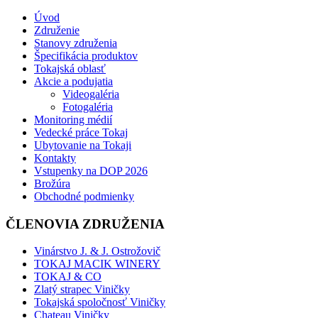
Úvod
Združenie
Stanovy združenia
Špecifikácia produktov
Tokajská oblasť
Akcie a podujatia
Videogaléria
Fotogaléria
Monitoring médií
Vedecké práce Tokaj
Ubytovanie na Tokaji
Kontakty
Vstupenky na DOP 2026
Brožúra
Obchodné podmienky
ČLENOVIA ZDRUŽENIA
Vinárstvo J. & J. Ostrožovič
TOKAJ MACIK WINERY
TOKAJ & CO
Zlatý strapec Viničky
Tokajská spoločnosť Viničky
Chateau Viničky