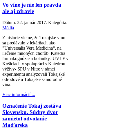
Vo víne je nie len pravda
ale aj zdravie
Dátum:
22. január 2017
. Kategória:
Médiá
Z histórie vieme, že Tokajské víno
sa predávalo v lekárňach ako
"Universalis Vera Medicina“, na
liečenie mnohých chorôb. Katedra
farmakognózie a botaniky- UVLF v
Košiciach v spolupráci s Katedrou
výživy- SPU v Nitre v rámci
experimentu analyzovali Tokajské
odrodové a Tokajské samorodné
vína.
Viac informácií ...
Označenie Tokaj zostáva
Slovensku. Súdny dvor
zamietol odvolanie
Maďarska