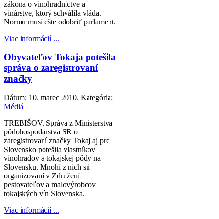
zákona o vinohradníctve a
vinárstve, ktorý schválila vláda.
Normu musí ešte odobriť parlament.
Viac informácií ...
Obyvateľov Tokaja potešila
správa o zaregistrovaní
značky
Dátum:
10. marec 2010
. Kategória:
Médiá
TREBIŠOV. Správa z Ministerstva
pôdohospodárstva SR o
zaregistrovaní značky Tokaj aj pre
Slovensko potešila vlastníkov
vinohradov a tokajskej pôdy na
Slovensku. Mnohí z nich sú
organizovaní v Združení
pestovateľov a malovýrobcov
tokajských vín Slovenska.
Viac informácií ...