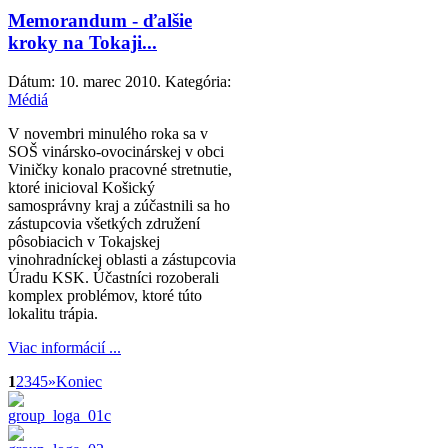
Memorandum - ďalšie
kroky na Tokaji...
Dátum:
10. marec 2010
. Kategória:
Médiá
V novembri minulého roka sa v
SOŠ vinársko-ovocinárskej v obci
Viničky konalo pracovné stretnutie,
ktoré inicioval Košický
samosprávny kraj a zúčastnili sa ho
zástupcovia všetkých združení
pôsobiacich v Tokajskej
vinohradníckej oblasti a zástupcovia
Úradu KSK. Účastníci rozoberali
komplex problémov, ktoré túto
lokalitu trápia.
Viac informácií ...
1
2
3
4
5
»
Koniec